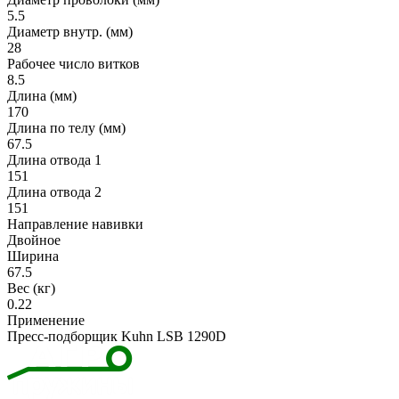
5.5
Диаметр внутр. (мм)
28
Рабочее число витков
8.5
Длина (мм)
170
Длина по телу (мм)
67.5
Длина отвода 1
151
Длина отвода 2
151
Направление навивки
Двойное
Ширина
67.5
Вес (кг)
0.22
Применение
Пресс-подборщик Kuhn LSB 1290D