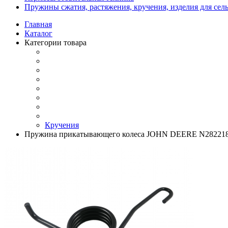
Пружины сжатия, растяжения, кручения, изделия для сел
Главная
Каталог
Категории товара
Кручения
Пружина прикатывающего колеса JOHN DEERE N282218 